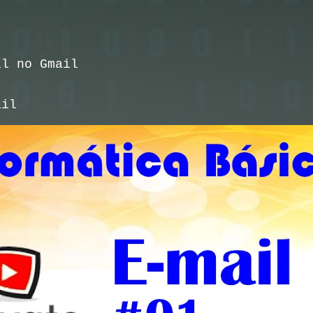
l no Gmail
ail