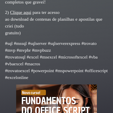
completos que gravei!
2)
Clique aqui
para ter acesso
ao download de centenas de planilhas e apostilas que
criei (tudo
gratuito)
#sql #mssql #sqlserver #sqlserverexpress #trovato
#mvp #mvpbr #mvpbuzz
#trovatosql #excel #msexcel #microsoftexcel #vba
#vbaexcel #macros
#trovatoexcel #powerpoint #mspowerpoint #officescript
#excelonline