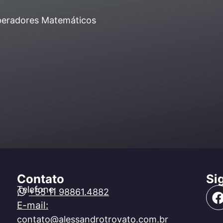
Operadores Matemáticos
Contato
Si
Telefone:
+55 11 98861.4882
E-mail:
contato@alessandrotrovato.com.br