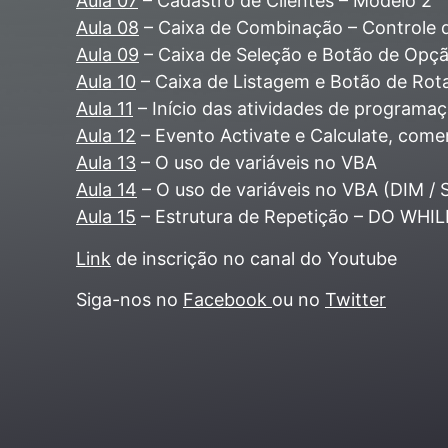
Aula 07
– Cadastro de Clientes – Modelo 2
Aula 08
– Caixa de Combinação – Controle d
Aula 09
– Caixa de Seleção e Botão de Opçã
Aula 10
– Caixa de Listagem e Botão de Rota
Aula 11
– Início das atividades de program
Aula 12
– Evento Activate e Calculate, com
Aula 13
– O uso de variáveis no VBA
Aula 14
– O uso de variáveis no VBA (DIM / 
Aula 15
– Estrutura de Repetição – DO WHI
Link
de inscrição no canal do Youtube
Siga-nos no
Facebook
ou no
Twitter