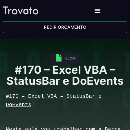
PEDIR ORÇAMENTO
BLOG
#170 – Excel VBA –
StatusBar e DoEvents
#170 – Excel VBA – StatusBar e
DoEvents
Nesta aula
vou trabalhar com a Barra