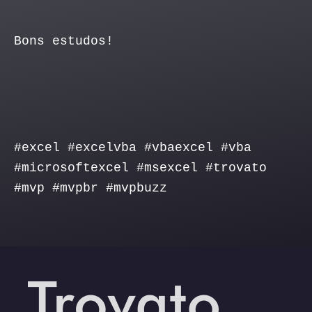
Bons estudos!
#excel #excelvba #vbaexcel #vba
#microsoftexcel #msexcel #trovato
#mvp #mvpbr #mvpbuzz