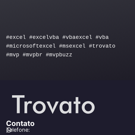
#excel #excelvba #vbaexcel #vba
#microsoftexcel #msexcel #trovato
#mvp #mvpbr #mvpbuzz
Contato
Telefone: