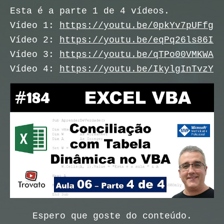
Esta é a parte 1 de 4 vídeos.
Vídeo 1:
https://youtu.be/0pkYv7pUFfg
Vídeo 2:
https://youtu.be/eqPq26ls86I
Vídeo 3:
https://youtu.be/qTPo00VMKWA
Vídeo 4:
https://youtu.be/IkylgInTvzY
Espero que goste do conteúdo.