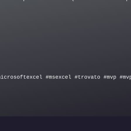
microsoftexcel #msexcel #trovato #mvp #mv