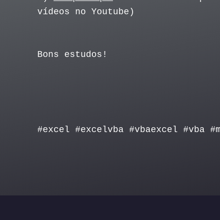
vídeos no Youtube)
Bons estudos!
#excel #excelvba #vbaexcel #vba #