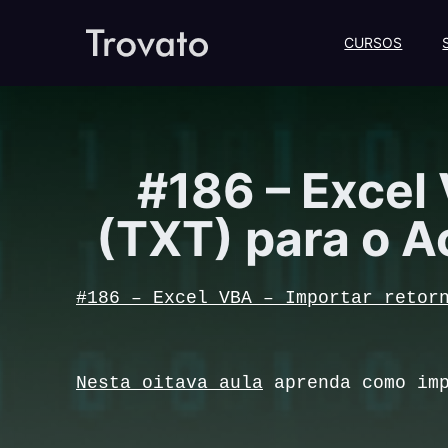
CURSOS
#186 – Excel
(TXT) para o A
#186 – Excel VBA – Importar retor
Nesta oitava aula
aprenda como imp