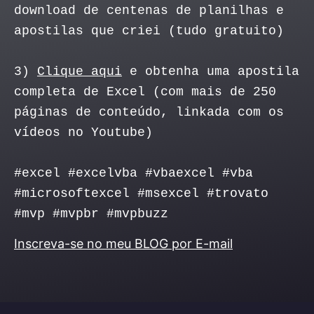
download de centenas de planilhas e
apostilas que criei (tudo gratuito)
3)
Clique aqui
e obtenha uma apostila
completa de Excel (com mais de 250
páginas de conteúdo, linkada com os
vídeos no Youtube)
#excel #excelvba #vbaexcel #vba
#microsoftexcel #msexcel #trovato
#mvp #mvpbr #mvpbuzz
Inscreva-se no meu BLOG por E-mail