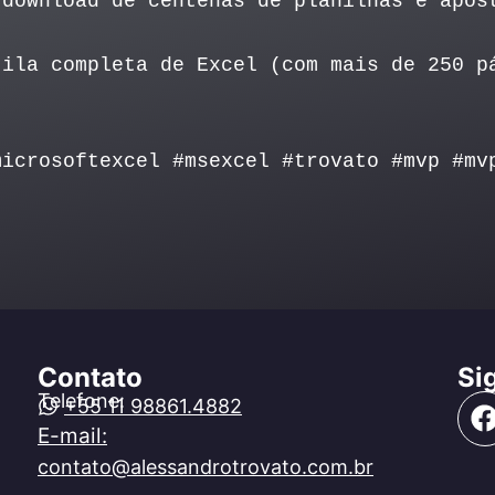
download de centenas de planilhas e apos
ila completa de Excel (com mais de 250 p
microsoftexcel #msexcel #trovato #mvp #mv
Contato
Si
Telefone:
+55 11 98861.4882
E-mail:
contato@alessandrotrovato.com.br