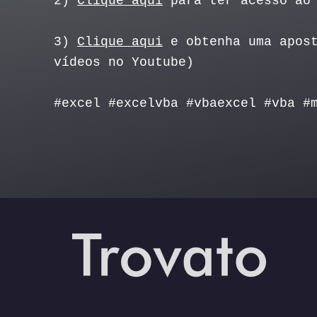
2)
Clique aqui
para ter acesso ao 
3)
Clique aqui
e obtenha uma apost
vídeos no Youtube)
#excel #excelvba #vbaexcel #vba #