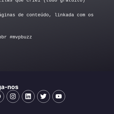
tilas que criei (tudo gratuito)
áginas de conteúdo, linkada com os
pbr #mvpbuzz
ga-nos