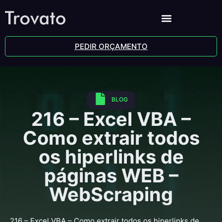
PEDIR ORÇAMENTO
BLOG
216 – Excel VBA –
Como extrair todos
os hiperlinks de
páginas WEB –
WebScraping
216 – Excel VBA – Como extrair todos os hiperlinks de 