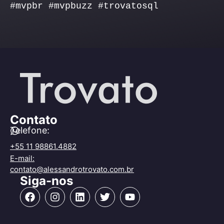
#mvpbr #mvpbuzz #trovatosql
Contato
Telefone:
+55 11 98861.4882
E-mail:
contato@alessandrotrovato.com.br
Siga-nos