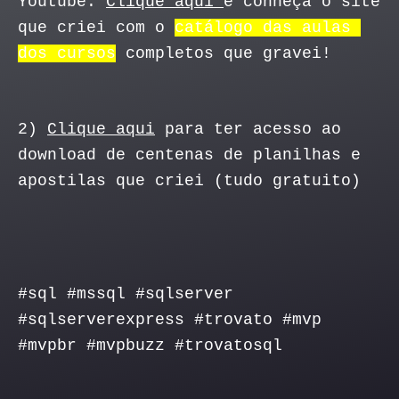
Youtube. 
Clique aqui 
e conheça o site 
que criei com o 
catálogo das aulas 
dos cursos
 completos que gravei!
2) 
Clique aqui
 para ter acesso ao 
download de centenas de planilhas e 
apostilas que criei (tudo gratuito)
#sql #mssql #sqlserver 
#sqlserverexpress #trovato #mvp 
#mvpbr #mvpbuzz #trovatosql