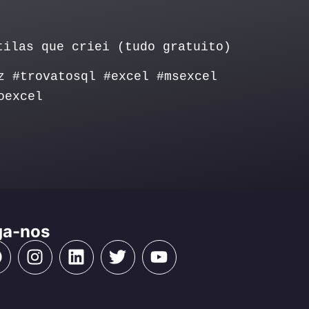
tilas que criei (tudo gratuito)
z #trovatosql #excel #msexcel
oexcel
ga-nos