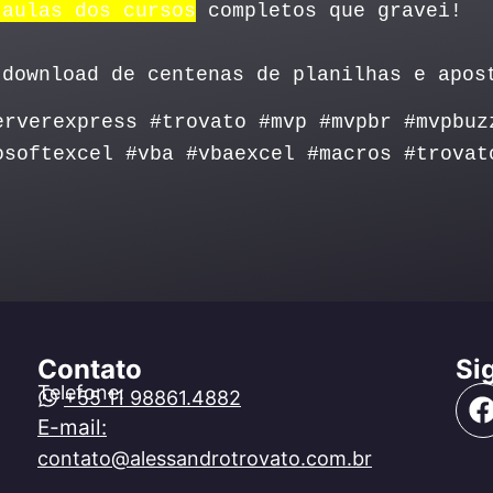
 aulas dos cursos
completos que gravei!
download de centenas de planilhas e apos
erverexpress #trovato #mvp #mvpbr #mvpbuz
osoftexcel #vba #vbaexcel #macros #trovat
Contato
Si
Telefone:
+55 11 98861.4882
E-mail:
contato@alessandrotrovato.com.br