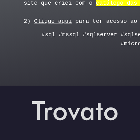
site que criei com o
catálogo das
2)
Clique aqui
para ter acesso ao 
#sql #mssql #sqlserver #sqls
#micr