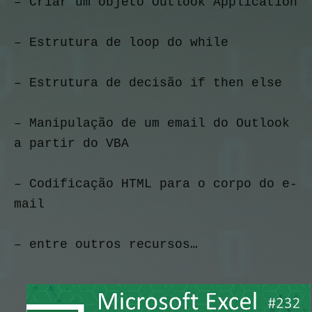
– Criar um objeto Outlook Application
– Estrutura de loop do while
– Estrutura de decisão if then else
– Manipulação de um email do Outlook 
a partir do VBA
– Codificação HTML para o corpo do e-
mail
– entre outros recursos…