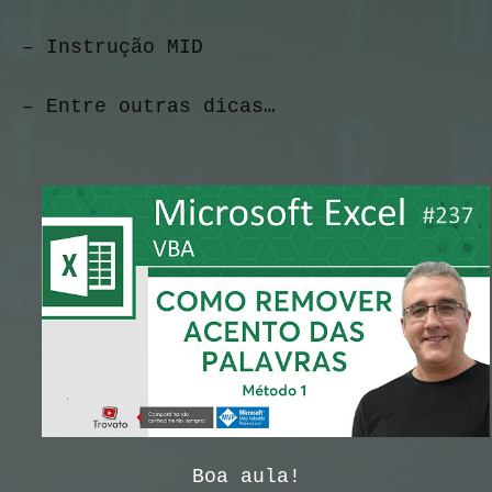
– Instrução MID
– Entre outras dicas…
Boa aula!