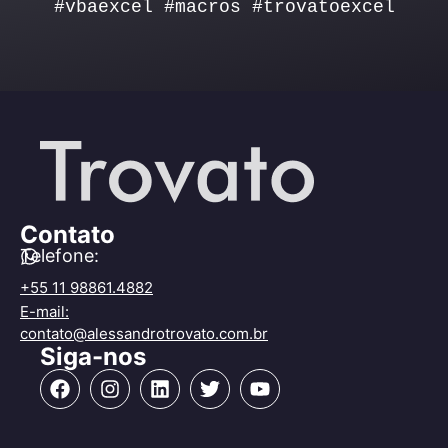
#vbaexcel #macros #trovatoexcel
Contato
Telefone:
+55 11 98861.4882
E-mail:
contato@alessandrotrovato.com.br
Siga-nos