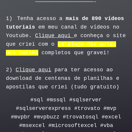
——————————————————-
1)
Tenha acesso a
mais de 890 vídeos
tutoriais
em meu canal de vídeos no
Youtube.
Clique aqui
e conheça o site
que criei com o
catálogo das aulas
dos cursos
completos que gravei!
2)
Clique aqui
para ter acesso ao
download de centenas de planilhas e
apostilas que criei (tudo gratuito)
#sql #mssql #sqlserver
#sqlserverexpress #trovato #mvp
#mvpbr #mvpbuzz #trovatosql #excel
#msexcel #microsoftexcel #vba