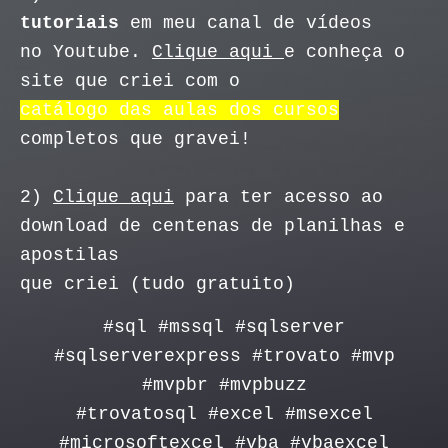
tutoriais
em meu canal de vídeos
no Youtube.
Clique aqui
e conheça o
site que criei com o
catálogo das aulas dos cursos
completos que gravei!
2)
Clique aqui
para ter acesso ao
download de centenas de planilhas e
apostilas
que criei (tudo gratuito)
#sql #mssql #sqlserver
#sqlserverexpress #trovato #mvp
#mvpbr #mvpbuzz
#trovatosql #excel #msexcel
#microsoftexcel #vba #vbaexcel