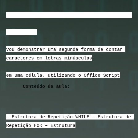
244 – Excel Office Script – Contar caracteres 
minúsculos em uma
Neste vídeo
vou demonstrar uma segunda forma de contar 
caracteres em letras minúsculas
célula – Método 6
em uma célula, utilizando o Office Script
Conteúdo da aula:
– Estrutura de Repetição WHILE – Estrutura de 
Repetição FOR – Estrutura