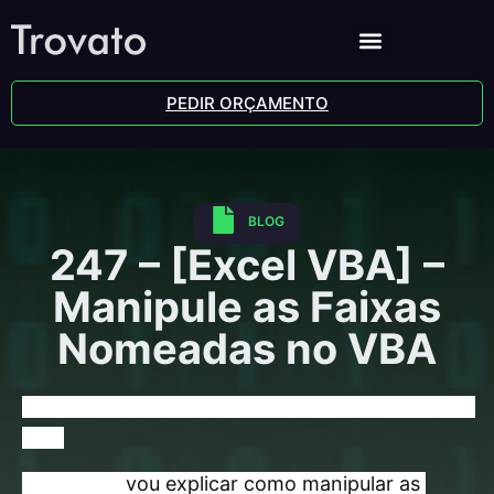
PEDIR ORÇAMENTO
BLOG
247 – [Excel VBA] –
Manipule as Faixas
Nomeadas no VBA
247 – [Excel VBA] – Manipule as Faixas Nomeadas no 
VBA
Nesta aula
 vou explicar como manipular as 