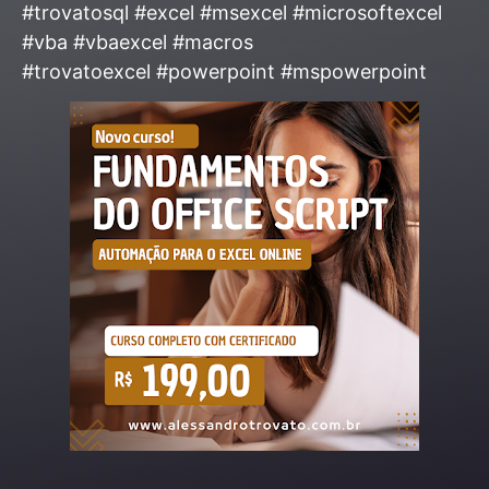
#trovatosql #excel #msexcel #microsoftexcel
#vba #vbaexcel #macros
#trovatoexcel #powerpoint #mspowerpoint