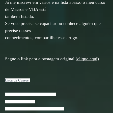
Já me inscrevi em vários e na lista abaixo o meu curso
de Macros e VBA está
também listado.
Se você precisa se capacitar ou conhece alguém que
precise desses
conhecimentos, compartilhe esse artigo.
Segue o link para a postagem original (
clique aqui
)
L
ista de Cursos:
A narrativa nos jogos de videogame
ABAP SAP – Regex!
Active Directory – Backup e Restauração