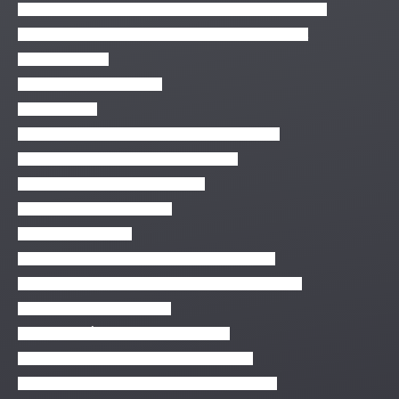
Tarefas do Dia a Dia de um DBA – Gerenciamento de Acesso
Tarefas do Dia a Dia de um DBA – Soluções de HA e DR
TecnoMETAL 4D
Tekla Structures (Português)
Terminal Linux
Terminal Linux e Prompt de Comando do Windows
Testes Unitários em Java Utilizando o JUnit
Treinamento do Gestor – KM Online
Treinamento do sistema Lexos
Tudo sobre WordPress
Tutorial de criação de sites através do Google Sites
Unreal Engine 4 Essentials – Uma Introdução Detalhada
Unreal Engine 4 Fundamentos
Virtualização Ágil com Oracle VirtualBox
Virtualização com Oracle VirtualBox do zero!
Visão geral sobre Internet das Coisas – Introdutório