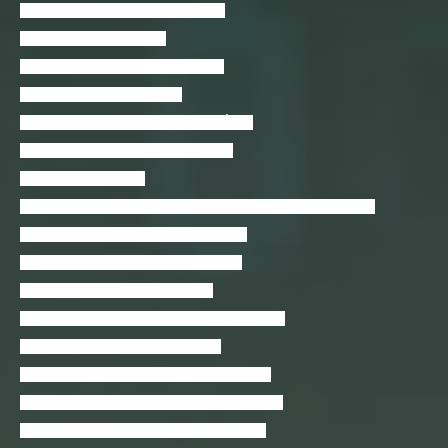
AutoCAD Básico 2D para Iniciantes
AutoCAD Isometric – 2D
Básico de desenvolvimento de jogos
BIM A0. Introdução ao BIM
Blender 3D – Guia do Iniciante GRÁTIS
Blockchain: O que todos devem saber
Boas práticas em PHP
C# 7 Desktop, Asp Net MVC, Xamarin Android IOS Windows
C++: Orientação a Objetos – Introdução
Calcule sub-redes de uma maneira fácil
Certificação COBIT 5 Foundation
Certificação em Gestão de Processos by Pipefy
Cisco CCNA – Guia Para Iniciantes
Comece a Programar: Aprenda Java do Zero
Como Criar Blogs Grátis em Menos de 1 Hora
Como Criar Blogs Profissionais no Blogger