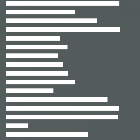
Faça um Site WordPress Com Elementor em 60 minutos!! 2018
Facilitando a Vida: WhatsApp Desktop
Ferramenta de Microssimulação de Tráfego SUMO
Ferramentas e dicas matadoras para o desenvolvimento Magento
FileMaker Pro: módulo básico
Firebase para Web e Apps híbridos
Firewall Linux com IPTables
FreeBSD – Introdução e Prática
FreeNAS 11 – Treinamento Básico
FreeNAS Corral – Treinamento Básico
Fundamentos em E3.series
Gerência de Configuração de Software com Git – Parte 1
Gerência de Configuração de Software com Mercurial – Parte 1
Gerência de Configuração de Software com Subversion Parte 1
Girls 4 Tech
Git e contribuições para projetos Open Source