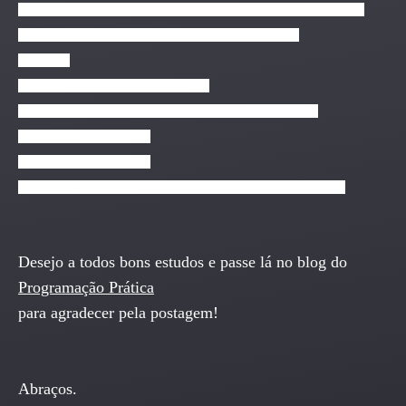
VMware Vsphere 6.5 – Configurando um Laboratório VMware 6.5
V-Ray 3.4 para Sketchup – Curso basico em Português
Wikipédia
Windows Server 2016 para Iniciantes
WordPress – Curso Como Criar Site com Design Moderno
WordPress para Iniciantes
WordPress para Iniciantes
WordPress Para Quem não Conhece – Crie um Site Profissional
Desejo a todos bons estudos e passe lá no blog do
Programação Prática
para agradecer pela postagem!
Abraços.