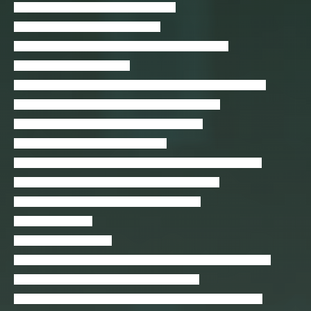
Algoritimo 101: Somente Algumas Aulas
Algoritmos e Lógica de programação
Amazon AWS – Criando Servidores Virtuais com EC2
Amazon AWS Para Iniciantes
Android Intensive Bootcamp – Guia Para Começar Sua Carreira
Aprenda a fazer apps para iPhone – Swift e Firebase
Aprenda a instanciar servidores na DigitalOcean
Aprenda a virtualizar redes com GNS3
Aprenda C e C++ – Fundamentos Para Lógica de Programação
Aprenda Delphi e Lazarus do Zero – 100% Gratuito
Aprenda Fazendo: Game 2D Isométrico Parte 1
Aprenda Markdown
Aprenda rápido Unity3D
Aprenda Unity 5 (2016) – Como criar um jogo de plataforma 3D
Aprendendo a criar algoritmos de programação
Aprendendo Swift do Iniciante ao Avançado. (Mac e Windows)