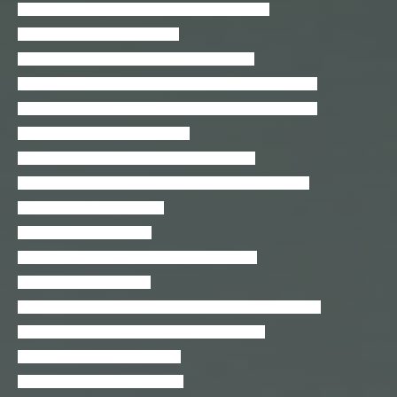
Curso de Programação C# com Unity 2018 / 2019
Curso de programação com Perl
Curso de Shell Script do Iniciante ao Avançado
Curso de Substance Designer (criação de materiais/texturas)
Curso de Substance Designer (criação de materiais/texturas)
Curso de teste unitário com QUnit
Curso de Testes para Ruby on Rails com RSpec
Curso Google Tag Manager – GTM – Essencial na Prática
Curso Haskell para Iniciantes
Curso Mikrotik (MTCNA)
Curso React.js Ninja: Módulo React + Webpack
Curso WordPress Iniciante
Dashboards OpMon – Construção de Visualizações de Dados
Data Science: Visualização de Dados com Python
DataSys Online PDV Dashboard
Desenvolvedor Android Iniciante