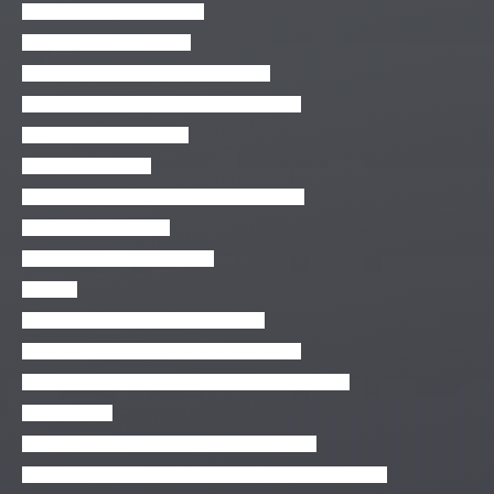
Redes Wireless – Começando
Remix Os : Android no PC
Revit Básico para Projeto Arquitetônico
Robótica Criativa com Arduino e Scratch – I
Ruby on Rails 5 na Prática
Ruby Para Iniciantes
SAP – Visão Geral – Processo Make to Stock
SAP MM – Visão Geral
Sass placeholders: o jeito certo
Sculptris
Segurança da Informação para E-mails
Serviços do Windows 10 – Windows Service
Sistema de nota fiscal eletrônica NFe NFCe + fontes
Sistema Lexos
SketchUp – Básico de Extensões e Ferramentas
Tarefas do Dia a Dia de um DBA – Alertas no SQL Server