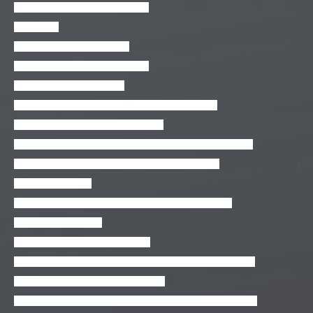
PHP 7 do Básico ao Intermediário
PHP básico
PHP para quem entende PHP
Processing Engine – Curso Básico
Produtividade com VSCode
Produtos Java – Especificações versus Proprietários
Programação em blocos com Scratch!
Programação na Unity: (requisito) desenvolvedor 3D level 1
Programação para Iniciantes em 3 horas (ou menos)
Python 3 na Prática
Python 3 na Web com Django (Básico e Intermediário)
Python para Iniciantes
React, Redux e integração de APIs
Realidade Aumentada, Realidade Virtual e Holografia level 1
Redes de Computadores – Começando
Redes de Computadores e a Internet para quem não sabe nada