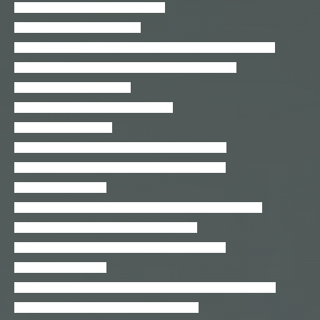
Desenvolvedor Funcional com Java 8
Desenvolvedor Kotlin Iniciante
Desenvolvimento com Ionic 3 + WebComponents com StencilJS
Design de Produto no Fusion 360 da idéia ao protótipo
Design Thinking Na Prática!
Dicas e Tutorias em Geoprocessamento
Django 2 para iniciantes
Django 2.0 – Aprendendo os conceitos fundamentais
Documentações, Blogs e WebPages com Docusaurus
Domine o sublime text
Dreamweaver – Front End para Iniciantes com HTML e CSS
Endereçamento IPv4 e Cálculo de Sub-Redes
Excel definitivo – O curso para descomplicar de vez
Excel na Medida Certa
Excel Para Negócios. O Mais Completo Curso Gratuito de Excel
Faça um pequeno game casual em construct 2