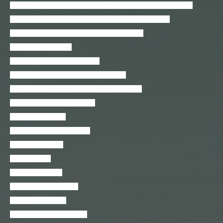
Crie Visual Novel e Text-based Games com Twine (open-source)
Curso básico de APIs com Nodejs + Express + Mongodb
Curso Básico de Aplicativos para iOS em Swift
Curso básico de Redis
Curso conserto celular iPhone 4
Curso conserto celular iPhone 5, 5C e 5S
Curso de Algoritmos e Lógica de Programação
Curso de C++ – Intermediário
Curso de Dart Lang
Curso de Design Responsivo
Curso de ESP8266
Curso de Gulp
Curso de Koa.JS 2
Curso de Linux Mint 19
Curso de MongoDB
Curso de Performance Web