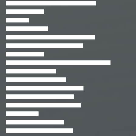
Introdução e Lógica de Programação com Javascript
Ionic 3 para iniciantes
Java SE – F1
Java SE – Polimorfismo
Jogos e Apps do Android no computador com NOX
Jogos para iOS com Xcode Swift e SpriteKit
Joomla para Iniciantes
Linguagem C para Iniciantes no Code::Blocks para Windows
Linux Ubuntu e Libre Office
Lógica da programação com Unity
Login com validação e flash messages (PHP)
Lumion 8 – Curso basico em português
Marmoset Toolbag 3 Real-Time 3D Render
Meu Primeiro Mac
Microsoft Word 365 – Introdução
Minicurso Aprendendo SQL em Oracle