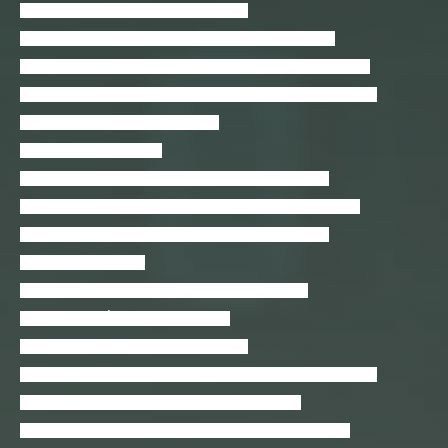
Como criar um App de Sucesso (Teoria)
Como fazer um site WordPress usando o Tema Divi 3.0
Como Implantar Google (GSuite) na sua Escola ou Faculdade
Como Personalizar a Aparência do Windows 10 Por Completo!
Como tornar-se um Consultor SAP
Composer para iniciantes
Conceitos básicos para aprender QUALQUER firewall
Conceitos de Programação em Shell Script (Curso Gratuito)
Configurando o ambiente de desenvolvimento em Java
Conheça o Kali Linux
Conheça o Oracle Data Integrator(ODI) 12c FREE
Conhecendo a Área de Jogos Digitais
Conhecendo o PhpMyAdmin – Iniciante
Conhecendo o PRTG: Sua Próxima Solução de Monitoramento
Construa o jogo Breakout no Game Maker Studio
Construa seu site em WordPress de forma simples e rápida