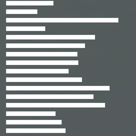
Git e Github para iniciantes
Git para iniciantes
Guia do MongoDB(Google Cloud, NoSQL, Alta disponibilidade)
HTML5 – Profissional
HTML5 e CSS3: O básico para um site profissional
HTML5 para quem não sabe nada de HTML5
Instalação e Configuração do Pentaho CE
Integração de Soluções com Web Services
Integrações Gerencianet Pagamentos
Internet das Coisas (IoT) com Bluetooth 4.0
Introdução a banco de dados com MySQL & PHPMyAdmin
Introdução à Criação de Sites Dinâmicos com PHP
Introdução à Interfaces Gráficas em Java com o NetBeans
Introdução à linguagem CSS
Introdução à Linguagem HTML
Introdução à linguagem JavaScript