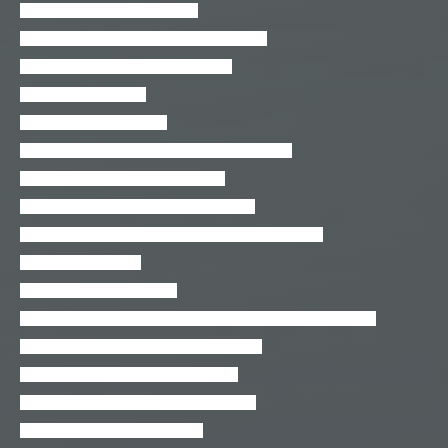
Introdução à linguagem Python
Introdução à programação de computadores
Introdução ao 2D Game Kit do Unity
Introdução ao Blender
Introdução ao Blender 3D
Introdução ao ESP32 com a IDE do ARDUINO
Introdução ao Framework Bootstrap
Introdução ao Java e Orientação a objetos
Introdução ao JAWS – tecnologia assistiva para cegos
Introdução ao jQuery
Introdução ao Laravel (5.3)
Introdução ao MPLS – Teoria e Laboratório Prático Explicado
Introdução ao Open BIM com IFC Builder
Introdução ao PHP orientado a objetos
Introdução ao Sistema Operacional Linux
Introdução ao Visual Basic.NET