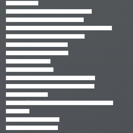
Minicurso PL/SQL
Minicurso Qlikview do Zero – Introdução ao Qlik!
Monetização para Games e Aplicativos Mobile
Montando Servidor de Rádios com Shoutcast, Icecast e AutoDJ
Nanosserviços Serverless Orientados a Eventos
Novidades do After Effects CC 2014
Novidades do Premiere Pro CC 2014
Octave: Matrizes e Vetores
OnSign TV em 30 Minutos!
OpMon – Monitoramento de infraestrutura Avançado
OpMon – Monitoramento de infraestrutura Essencial
OpMon Traffic Analyzer
ORIENTAÇÃO A OBJETOS EM JAVA, C#, PYTHON, PHP E
JAVASCRIPT
OviOS Linux – Storage de rede
PDO para quem não sabe PDO