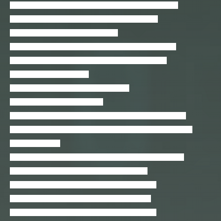
Contratos Inteligentes: Programação Solidity para Ethereum
Controle de versão de Softwares utilizando o GitHub
Cria jogos com Construct 2 – Iniciante
Criação e Animação de Personagem no Adobe After Effects
Criando Apis com Flask + JWT + SQLAlchemy (ORM)
Criando Minimapa no Unity
Criando Páginas Web com o GitHub Pages
Criando sites estáticos com Jekyll
Criando um jogo de Infinite Runner na Unreal 4 com blueprint
CRIANDO UM PABX IP VOIP GRATUITO EM NUVEM COM
ELASTIX 5-3CX
Criar aplicativos com Ionic 3 e Laravel (PHP) com MongoDB
Crie Jogos em Construct 2: Beat’em up / Brawler
Crie Jogos em Construct 2: Roguelike de Plataforma
Crie seu Ambiente de Laboratório com VirtualBox
Crie seu Site em WordPress de forma Fácil e Rápida