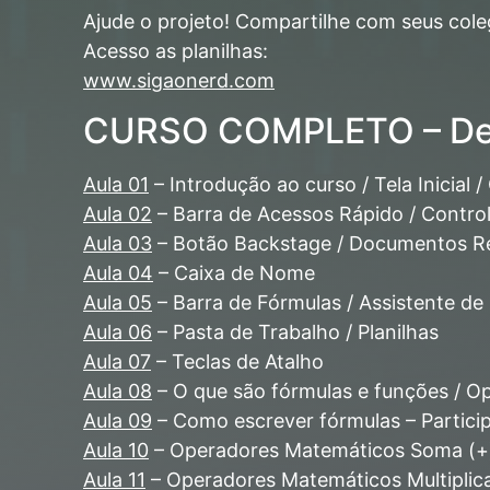
Ajude o projeto! Compartilhe com seus cole
Acesso as planilhas:
www.sigaonerd.com
CURSO COMPLETO – Des
Aula 01
– Introdução ao curso / Tela Inicial /
Aula 02
– Barra de Acessos Rápido / Controle
Aula 03
– Botão Backstage / Documentos Re
Aula 04
– Caixa de Nome
Aula 05
– Barra de Fórmulas / Assistente de
Aula 06
– Pasta de Trabalho / Planilhas
Aula 07
– Teclas de Atalho
Aula 08
– O que são fórmulas e funções / 
Aula 09
– Como escrever fórmulas – Partic
Aula 10
– Operadores Matemáticos Soma (+)
Aula 11
– Operadores Matemáticos Multiplicaç