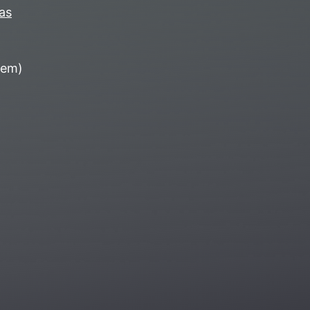
as
gem)