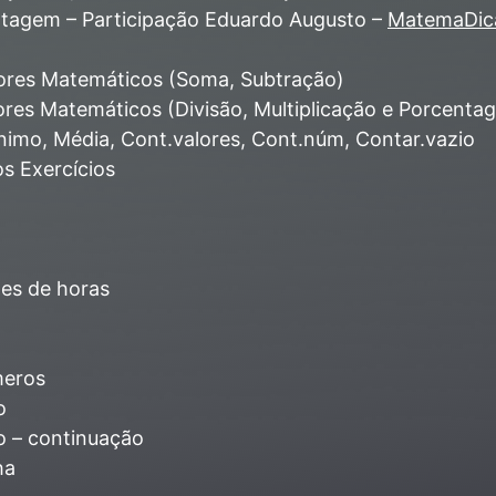
tagem – Participação Eduardo Augusto –
MatemaDic
ores Matemáticos (Soma, Subtração)
ores Matemáticos (Divisão, Multiplicação e Porcenta
nimo, Média, Cont.valores, Cont.núm, Contar.vazio
s Exercícios
ões de horas
meros
o
o – continuação
ha