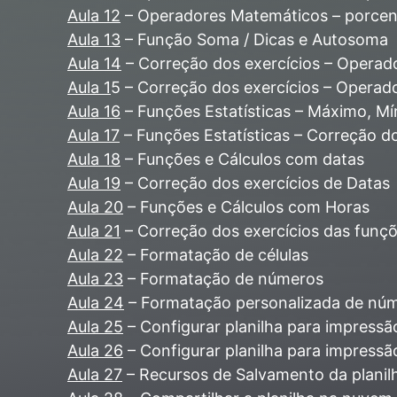
Aula 12
– Operadores Matemáticos – porcen
Aula 13
– Função Soma / Dicas e Autosoma
Aula 14
– Correção dos exercícios – Operad
Aula 1
5 – Correção dos exercícios – Operad
Aula 16
– Funções Estatísticas – Máximo, Mí
Aula 17
– Funções Estatísticas – Correção do
Aula 18
– Funções e Cálculos com datas
Aula 19
– Correção dos exercícios de Datas
Aula 20
– Funções e Cálculos com Horas
Aula 21
– Correção dos exercícios das funç
Aula 22
– Formatação de células
Aula 23
– Formatação de números
Aula 24
– Formatação personalizada de nú
Aula 25
– Configurar planilha para impressã
Aula 26
– Configurar planilha para impressã
Aula 27
– Recursos de Salvamento da planil