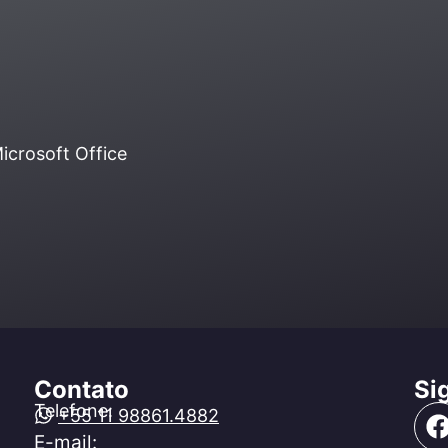
icrosoft Office
Contato
Si
Telefone:
+55 11 98861.4882
E-mail: