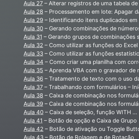
Aula 27
– Alterar registros de uma tabela d
Aula 28
– Processamento em lote: Apagar da
Aula 29
– Identificando itens duplicados em
Aula 30
– Gerando combinações de números
Aula 31
– Gerando grupos de combinações s
Aula 32
– Como utilizar as funções do Exce
Aula 33
– Como utilizar as funções estatíst
Aula 34
– Como criar uma planilha com cor
Aula 35
– Aprenda VBA com o gravador de 
Aula 36
– Tratamento de texto com o uso d
Aula 37
– Trabalhando com formulários – Iní
Aula 38
– Caixa de combinação nos formulár
Aula 39
– Caixa de combinação nos formulári
Aula 40
– Caixa de seleção, função WITH 
Aula 41
– Botão de opção e Caixa de Grupo
Aula 42
– Botão de ativação ou Toggle Butt
Aula 43
– Botão de Rolagem e de Rotação