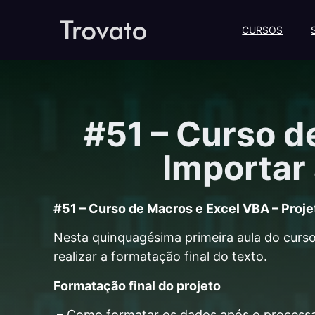
CURSOS
#51 – Curso d
Importar 
#51 – Curso de Macros e Excel VBA – Projet
Nesta
quinquagésima primeira aula
do curso
realizar a formatação final do texto.
Formatação final do projeto
– Como formatar os dados após o proces