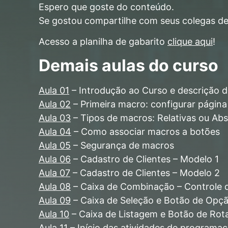
Espero que goste do conteúdo.
Se gostou compartilhe com seus colegas de
Acesso a planilha de gabarito
clique aqui
!
Demais aulas do curso
Aula 01
– Introdução ao Curso e descrição 
Aula 02
– Primeira macro: configurar págin
Aula 03
– Tipos de macros: Relativas ou Abs
Aula 04
– Como associar macros a botões
Aula 05
– Segurança de macros
Aula 06
– Cadastro de Clientes – Modelo 1
Aula 07
– Cadastro de Clientes – Modelo 2
Aula 08
– Caixa de Combinação – Controle d
Aula 09
– Caixa de Seleção e Botão de Opçã
Aula 10
– Caixa de Listagem e Botão de Rota
Aula 11
– Início das atividades de program