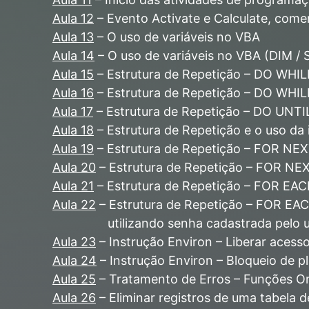
Aula 12
– Evento Activate e Calculate, com
Aula 13
– O uso de variáveis no VBA
Aula 14
– O uso de variáveis no VBA (DIM / 
Aula 15
– Estrutura de Repetição – DO WHI
Aula 16
– Estrutura de Repetição – DO WHI
Aula 17
– Estrutura de Repetição – DO UNT
Aula 18
– Estrutura de Repetição e o uso da 
Aula 19
– Estrutura de Repetição – FOR NE
Aula 20
– Estrutura de Repetição – FOR NE
Aula 21
– Estrutura de Repetição – FOR EAC
Aula 22
– Estrutura de Repetição – FOR EAC
utilizando senha cadastrada pelo usuá
Aula 23
– Instrução Environ – Liberar acesso
Aula 24
– Instrução Environ – Bloqueio de p
Aula 25
– Tratamento de Erros – Funções O
Aula 26
– Eliminar registros de uma tabela 