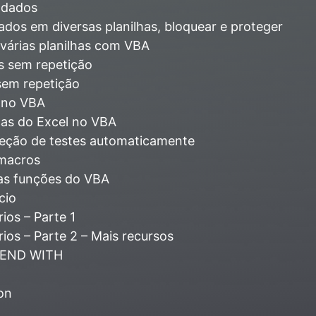
e dados
dos em diversas planilhas, bloquear e proteger
 várias planilhas com VBA
 sem repetição
em repetição
l no VBA
icas do Excel no VBA
reção de testes automaticamente
macros
as funções do VBA
cio
ios – Parte 1
os – Parte 2 – Mais recursos
… END WITH
on