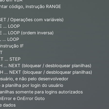
entar código, instrução RANGE
SET / Operações com variáveis)
LE … LOOP
LE … LOOP (ordem inversa)
IL … LOOP
instrução IF
XT
XT … STEP
H … NEXT (bloquear / desbloquear planilhas)
H … NEXT (bloquear / desbloquear planilhas)
rio, e não pelo desenvolvedor
 a planilha por login do usuário
lanilhas somente para logins autorizados
nError e OnError Goto
de dados