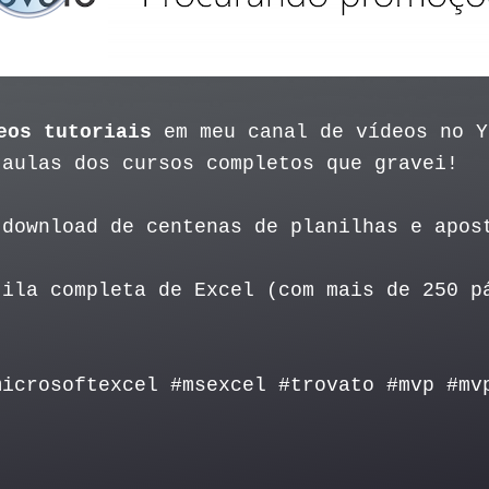
eos tutoriais
em meu canal de vídeos no 
 aulas dos cursos completos que gravei!
download de centenas de planilhas e apos
ila completa de Excel (com mais de 250 p
microsoftexcel #msexcel #trovato #mvp #mv