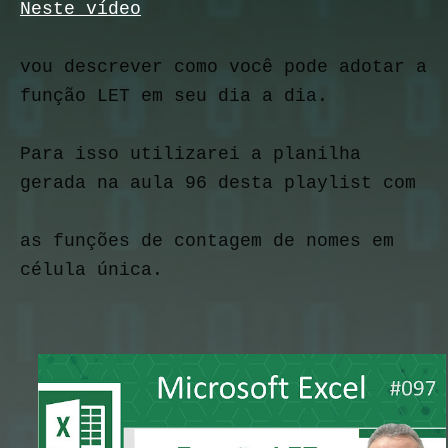
Neste vídeo
vou descrever como você pode adotar a 
função LET em seu dia a dia.
Para isso utilizarei a planilha 
gerada na aula 96 desta playlist com
as funções de contagem de nomes em 
célula única.