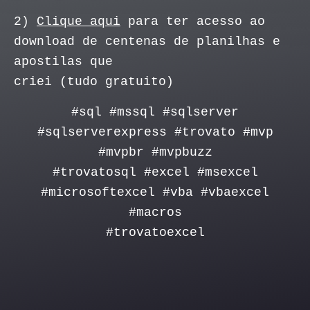
2)
Clique aqui
para ter acesso ao
download de centenas de planilhas e
apostilas que
criei (tudo gratuito)
#sql #mssql #sqlserver
#sqlserverexpress #trovato #mvp
#mvpbr #mvpbuzz
#trovatosql #excel #msexcel
#microsoftexcel #vba #vbaexcel
#macros
#trovatoexcel