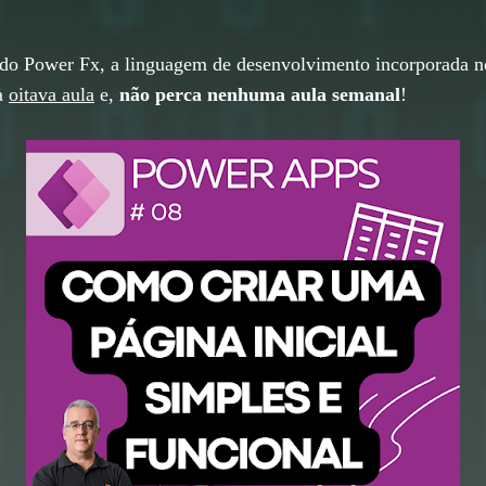
o Power Fx, a linguagem de desenvolvimento incorporada 
 à
oitava aula
e,
não perca nenhuma aula semanal
!