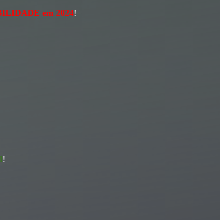
LIDADE em 2024
!
l
!