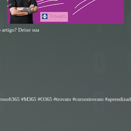
 artigo? Deixe sua
oft365 #M365 #O365 #trovato #cursostrovato #aprendizado