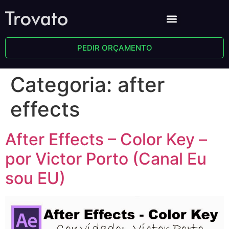
PEDIR ORÇAMENTO
Categoria:
after
effects
After Effects – Color Key –
por Victor Porto (Canal Eu
sou EU)