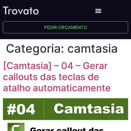
PEDIR ORÇAMENTO
Categoria:
camtasia
[Camtasia] – 04 – Gerar
callouts das teclas de
atalho automaticamente