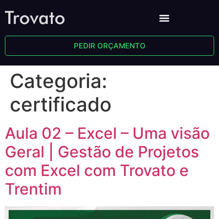
PEDIR ORÇAMENTO
Categoria:
certificado
Aula 02 – Excel – Uma visão
Geral | Gestão de Projetos
com Excel com Trovato e
Trentim