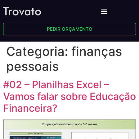
PEDIR ORÇAMENTO
Categoria:
finanças
pessoais
#02 – Planilhas Excel –
Vamos falar sobre Educação
Financeira?