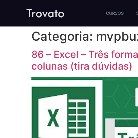
CURSOS
Categoria:
mvpbu
86 – Excel – Três form
colunas (tira dúvidas)