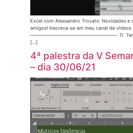
Excel com Alessandro Trovato: Novidades e c
amigos! Inscreva-se em meu canal de vídeos 
——————————————————- 1) Tenha acesso a 
[…]
4ª palestra da V Sema
– dia 30/06/21