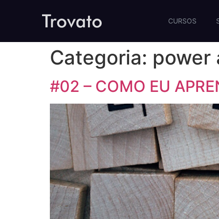
CURSOS
Categoria:
power 
#02 – COMO EU APREN