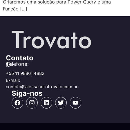
Criaremos uma solução para Power Query e uma
Função […]
Contato
Telefone:
+55 11 98861.4882
E-mail:
contato@alessandrotrovato.com.br
Siga-nos