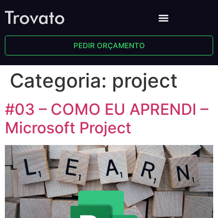
PEDIR ORÇAMENTO
Categoria:
project
#03 – COMO EU APRENDI –
Microsoft Project