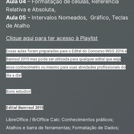
Aula 04
– Formatação de células, Referência
Relativa e Absoluta,
Aula 05
– Intervalos Nomeados, Gráfico, Teclas
de Atalho
Clique aqui para ter acesso à Playlist
Essas aulas foram preparadas para o Edital do Concurso INSS 2016 e
Banrisul 2015 mas pode ser utilizada para qualquer edital que exija
esse conhecimento ou mesmo para suas atividades profissionais do
dia a dia!
Bons estudos!
Edital Banrisul 2015
LibreOffice / BrOffice Calc: Conhecimentos práticos;
Atalhos e barra de ferramentas; Formatação de Dados;