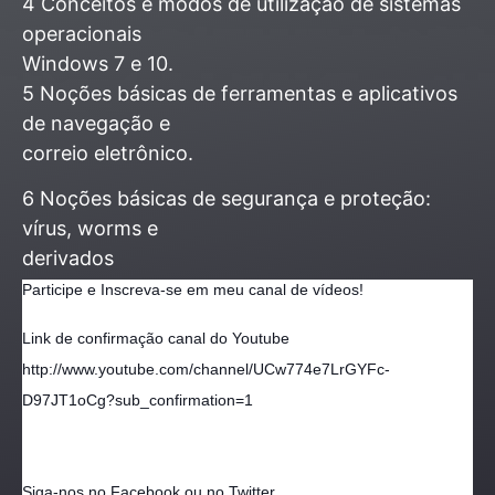
4 Conceitos e modos de utilização de sistemas
operacionais
Windows 7 e 10.
5 Noções básicas de ferramentas e aplicativos
de navegação e
correio eletrônico.
6 Noções básicas de segurança e proteção:
vírus, worms e
derivados
Participe e
Inscreva-se em meu canal de vídeos!
Link de confirmação canal do Youtube
http://www.youtube.com/channel/UCw774e7LrGYFc-
D97JT1oCg?sub_confirmation=1
Siga-nos no Facebook ou no Twitter