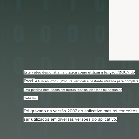
Este vídeo demonstra na prática como utilizar a função PROCV do
Excel.
A função ProcV (Procura Vertical) é bastante utilizada para completa
uma planilha com dados em outras tabelas, planilhas ou pastas de
trabalho.
Foi gravado na versão 2007 do aplicativo mas os conceito
ser utilizados em diversas versões do aplicativo.