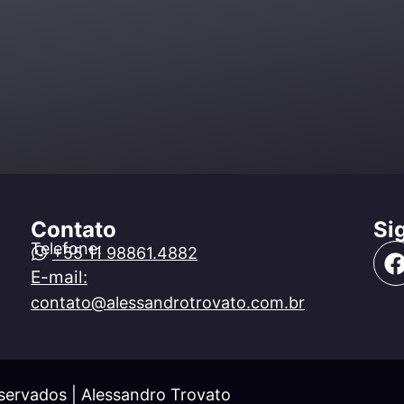
Contato
Si
Telefone:
+55 11 98861.4882
E-mail:
contato@alessandrotrovato.com.br
servados | Alessandro Trovato