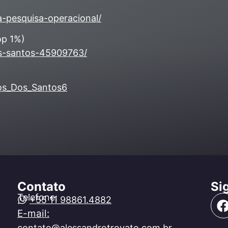
-pesquisa-operacional/
op 1%)
os-santos-45909763/
cos_Dos_Santos6
Contato
Si
Telefone:
+55 11 98861.4882
E-mail:
contato@alessandrotrovato.com.br