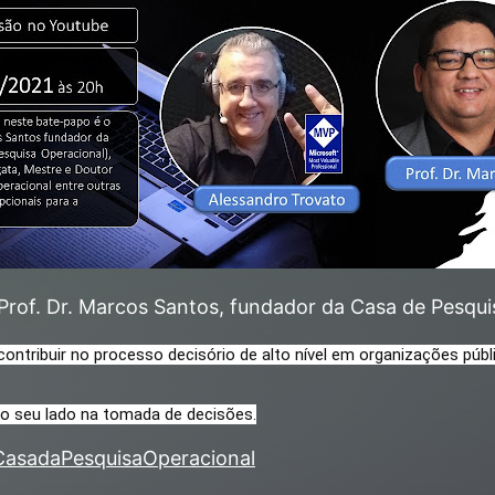
 Prof. Dr. Marcos Santos, fundador da Casa de Pesqui
ntribuir no processo decisório de alto nível em organizações públi
o seu lado na tomada de decisões.
/CasadaPesquisaOperacional