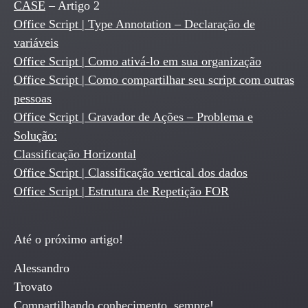
CASE
– Artigo 2
Office Script | Type Annotation – Declaração de
variáveis
Office Script | Como ativá-lo em sua organização
Office Script | Como compartilhar seu script com outras
pessoas
Office Script | Gravador de Ações – Problema e
Solução:
Classificação Horizontal
Office Script | Classificação vertical dos dados
Office Script | Estrutura de Repetição FOR
Até o próximo artigo!
Alessandro
Trovato
Compartilhando conhecimento, sempre!