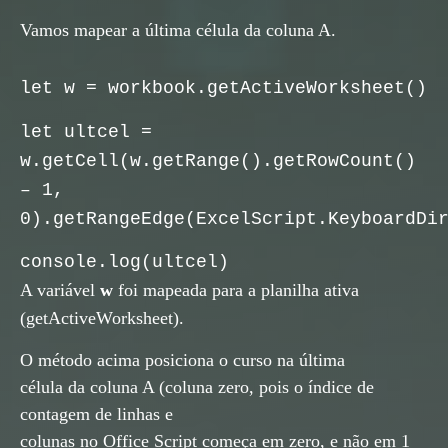
Vamos mapear a última célula da coluna A.
let w = workbook.getActiveWorksheet()
let ultcel =
w.getCell(w.getRange().getRowCount()
– 1,
0).getRangeEdge(ExcelScript.KeyboardDi
console.log(ultcel)
A variável
w
foi mapeada para a planilha ativa
(getActiveWorksheet).
O método acima posiciona o curso na última
célula da coluna A (coluna zero, pois o índice de
contagem de linhas e
colunas no Office Script começa em zero, e não em 1