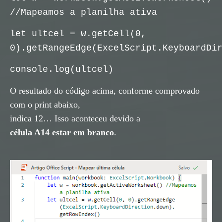
//Mapeamos a planilha ativa
let ultcel = w.getCell(0,
0).getRangeEdge(ExcelScript.KeyboardDi
console.log(ultcel)
O resultado do código acima, conforme comprovado
com o print abaixo,
indica 12… Isso aconteceu devido a
célula A14 estar em branco
.