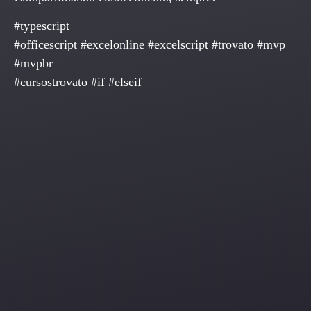
#typescript
#officescript #excelonline #excelscript #trovato #mvp
#mvpbr
#cursostrovato #if #elseif