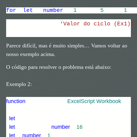
for
(
let
a:
number
=
1
; a <=
5
; a +=
1
) 
console.log(
‘Valor do ciclo (Ex1):
}
Parece difícil, mas é muito simples… Vamos voltar ao
nosso exemplo acima.
O código para resolver o problema está abaixo:
Exemplo 2:
function
main(workbook:
ExcelScript
.
Workbook
)
{
let
w = workbook.getActiveWorksheet();
let
qtd_registros:
number
=
16
let
ln:
number
=
1
;