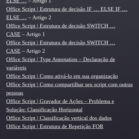
ELSE …
– Artigo 1
Office Script | Estrutura de decisão IF … ELSE IF …
ELSE …
– Artigo 2
Office Script | Estrutura de decisão SWITCH …
CASE
– Artigo 1
Office Script | Estrutura de decisão SWITCH …
CASE
– Artigo 2
Office Script | Type Annotation – Declaração de
variáveis
Office Script | Como ativá-lo em sua organização
Office Script | Como compartilhar seu script com outras
pessoas
Office Script | Gravador de Ações – Problema e
Solução: Classificação Horizontal
Office Script | Classificação vertical dos dados
Office Script | Estrutura de Repetição FOR