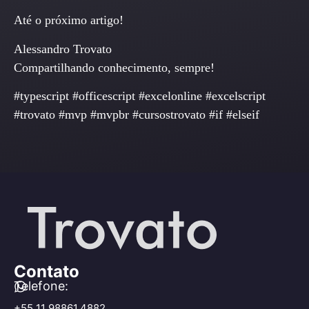
Até o próximo artigo!
Alessandro Trovato
Compartilhando conhecimento, sempre!
#typescript #officescript #excelonline #excelscript
#trovato #mvp #mvpbr #cursostrovato #if #elseif
Contato
Telefone:
+55 11 98861.4882