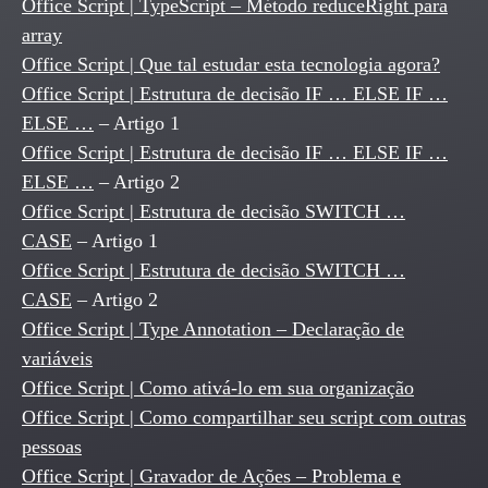
Office Script | TypeScript – Método reduceRight para
array
Office Script | Que tal estudar esta tecnologia agora?
Office Script | Estrutura de decisão IF … ELSE IF …
ELSE …
– Artigo 1
Office Script | Estrutura de decisão IF … ELSE IF …
ELSE …
– Artigo 2
Office Script | Estrutura de decisão SWITCH …
CASE
– Artigo 1
Office Script | Estrutura de decisão SWITCH …
CASE
– Artigo 2
Office Script | Type Annotation – Declaração de
variáveis
Office Script | Como ativá-lo em sua organização
Office Script | Como compartilhar seu script com outras
pessoas
Office Script | Gravador de Ações – Problema e