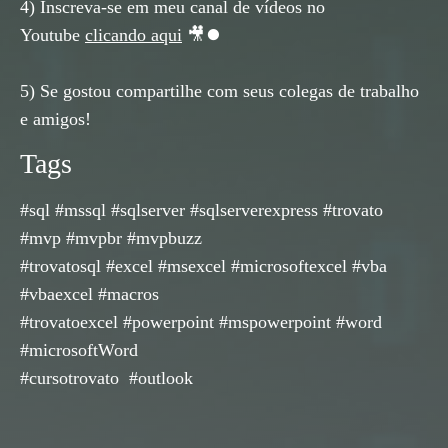
4) Inscreva-se em meu canal de vídeos no
Youtube
clicando aqui
🎥⏺
5) Se gostou compartilhe com seus colegas de trabalho
e amigos!
Tags
#sql #mssql #sqlserver #sqlserverexpress #trovato
#mvp #mvpbr #mvpbuzz
#trovatosql #excel #msexcel #microsoftexcel #vba
#vbaexcel #macros
#trovatoexcel #powerpoint #mspowerpoint #word
#microsoftWord
#cursotrovato #outlook