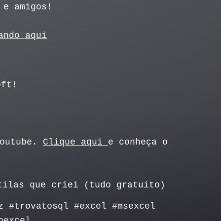
 e amigos!
ando aqui
oft!
Youtube.
Clique aqui
e conheça o
tilas que criei (tudo gratuito)
z #trovatosql #excel #msexcel
oexcel