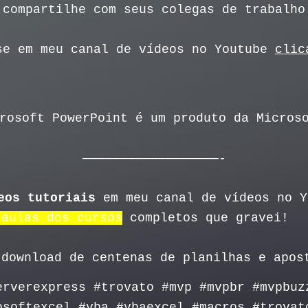
 compartilhe com seus colegas de trabalho
se em meu canal de vídeos no Youtube
clic
rosoft PowerPoint é um produto da Micros
——————————————————-
eos tutoriais
em meu canal de vídeos no 
 aulas dos cursos
completos que gravei!
download de centenas de planilhas e apos
erverexpress #trovato #mvp #mvpbr #mvpbuz
osoftexcel #vba #vbaexcel #macros #trovat