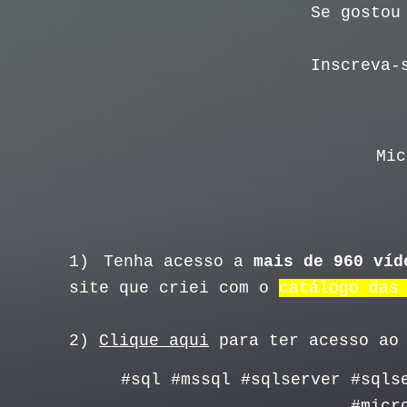
Se gostou
Inscreva-
Mic
1)
Tenha acesso a
mais de 960 víd
site que criei com o
catálogo das
2)
Clique aqui
para ter acesso ao 
#sql #mssql #sqlserver #sqls
#micr