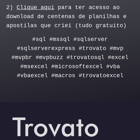
2)
Clique aqui
para ter acesso ao
download de centenas de planilhas e
apostilas que criei (tudo gratuito)
#sql #mssql #sqlserver
#sqlserverexpress #trovato #mvp
#mvpbr #mvpbuzz #trovatosql #excel
#msexcel #microsoftexcel #vba
#vbaexcel #macros #trovatoexcel