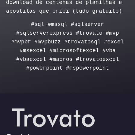
download de centenas de planilhas e
apostilas que criei (tudo gratuito)
#sql #mssql #sqlserver
#sqlserverexpress #trovato #mvp
#mvpbr #mvpbuzz #trovatosql #excel
#msexcel #microsoftexcel #vba
#vbaexcel #macros #trovatoexcel
#powerpoint #mspowerpoint