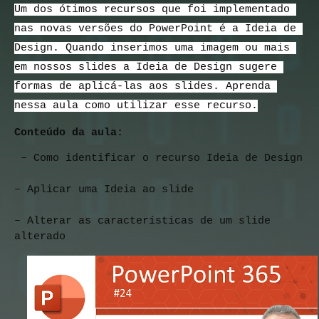
Um dos ótimos recursos que foi implementado 
nas novas versões do PowerPoint é a Ideia de 
Design. Quando inserimos uma imagem ou mais 
em nossos slides a Ideia de Design sugere 
formas de aplicá-las aos slides. Aprenda 
nessa aula como utilizar esse recurso.
Conteúdo da aula:
 – Como identificar o recurso Ideia de Design
– Aplicar uma Ideia ao slide
– Alterar as características de um slide 
alterado