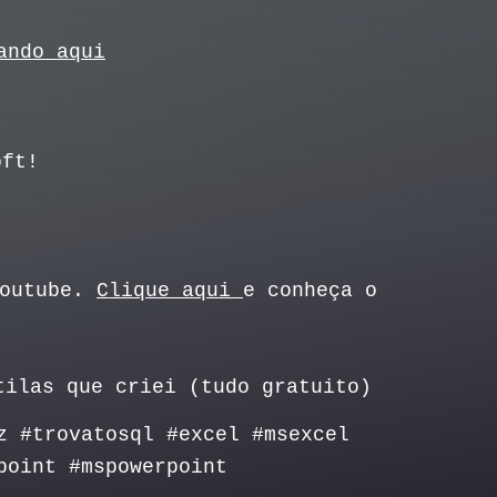
ando aqui
oft!
Youtube.
Clique aqui
e conheça o
tilas que criei (tudo gratuito)
z #trovatosql #excel #msexcel
point #mspowerpoint