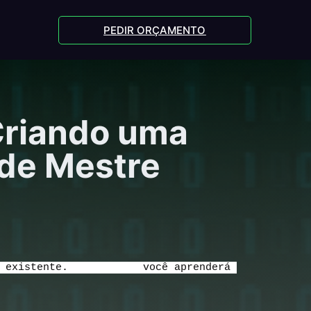
PEDIR ORÇAMENTO
Criando uma
ide Mestre
 existente. 
Nessa aula
 você aprenderá 