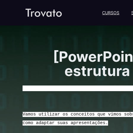
CURSOS
[PowerPoin
estrutura
[PowerPoint 365] – Aula 35 – Criando uma 
Vamos utilizar os conceitos que vimos sob
como adaptar suas apresentações.