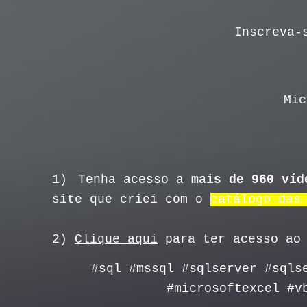
Inscreva-
Mic
1)
Tenha acesso a
mais de 960 víd
site que criei com o
catálogo das
2)
Clique aqui
para ter acesso ao 
#sql #mssql #sqlserver #sqls
#microsoftexcel #v