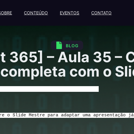
SOBRE
CONTEÚDO
EVENTOS
CONTATO
BLOG
t 365] – Aula 35 – 
 completa com o Sl
estrutura completa com o Slide Mestre
re o Slide Mestre para adaptar uma apresentação já