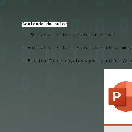
Conteúdo da aula:
 – Editar um slide mestre existente
– Aplicar um slide mestre alterado a um s
– Eliminação de objetos após a aplicação 