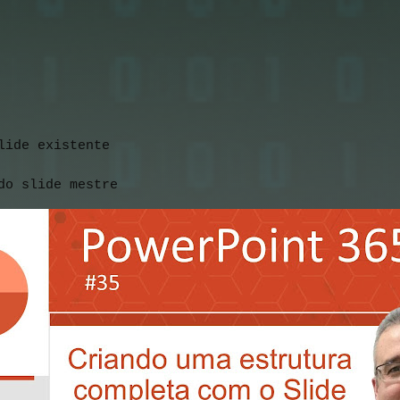
lide existente
do slide mestre