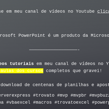
se em meu canal de vídeos no Youtube
clic
rosoft PowerPoint é um produto da Micros
——————————————————-
eos tutoriais
em meu canal de vídeos no 
 aulas dos cursos
completos que gravei!
download de centenas de planilhas e apos
erverexpress #trovato #mvp #mvpbr #mvpbuz
ba #vbaexcel #macros #trovatoexcel #power