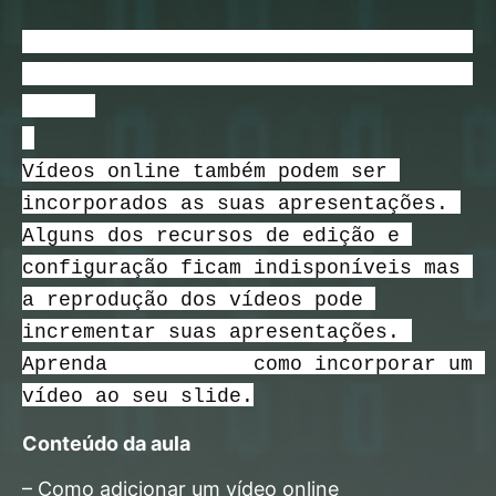
[PowerPoint 365] – Aula 37 – Inserir 
vídeos online e dicas de economia de 
espaço
Vídeos online também podem ser 
incorporados as suas apresentações. 
Alguns dos recursos de edição e 
configuração ficam indisponíveis mas 
a reprodução dos vídeos pode 
incrementar suas apresentações. 
Aprenda 
nessa aula
 como incorporar um 
vídeo ao seu slide.
Conteúdo da aula
– Como adicionar um vídeo online