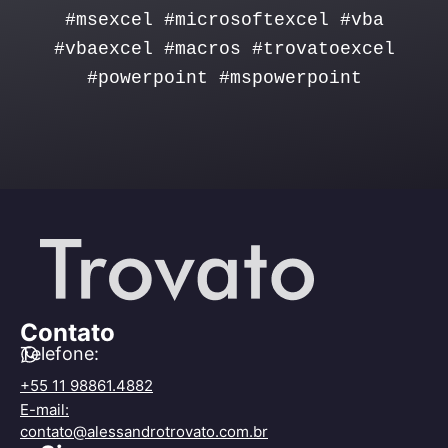
#msexcel #microsoftexcel #vba
#vbaexcel #macros #trovatoexcel
#powerpoint #mspowerpoint
Contato
Telefone:
+55 11 98861.4882
E-mail:
contato@alessandrotrovato.com.br