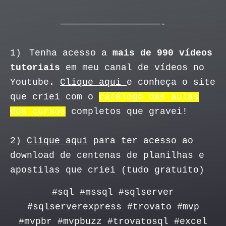
——————————————————-
1)
Tenha acesso a
mais de 990 vídeos
tutoriais
em meu canal de vídeos no
Youtube.
Clique aqui
e conheça o site
que criei com o
catálogo das aulas
dos cursos
completos que gravei!
2)
Clique aqui
para ter acesso ao
download de centenas de planilhas e
apostilas que criei (tudo gratuito)
#sql #mssql #sqlserver
#sqlserverexpress #trovato #mvp
#mvpbr #mvpbuzz #trovatosql #excel