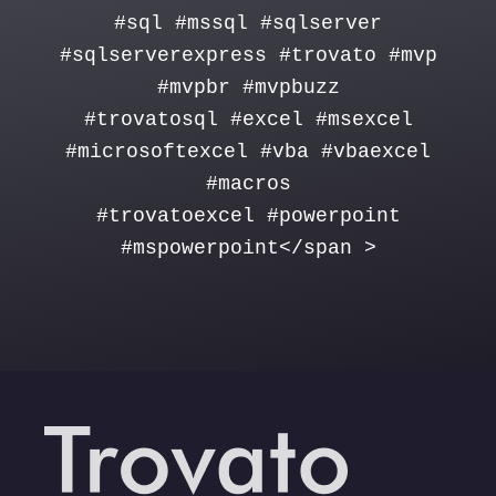
#sql #mssql #sqlserver
#sqlserverexpress #trovato #mvp
#mvpbr #mvpbuzz
#trovatosql #excel #msexcel
#microsoftexcel #vba #vbaexcel
#macros
#trovatoexcel #powerpoint
#mspowerpoint</span >