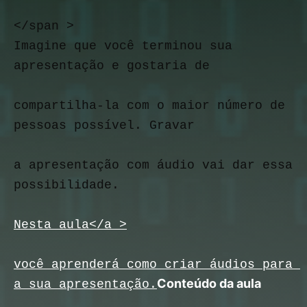
</span >
Imagine que você terminou sua 
apresentação e gostaria de
compartilha-la com o maior número de 
pessoas possível. Gravar
a apresentação com áudio vai dar essa 
possibilidade.
Nesta aula</a >
você aprenderá como criar áudios para 
Conteúdo da aula
a sua apresentação.