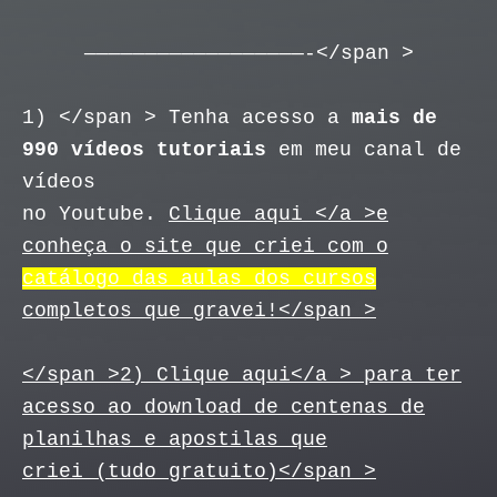
——————————————————-</span >
1) </span >
Tenha acesso a
mais de
990 vídeos tutoriais
em meu canal de
vídeos
no Youtube.
Clique aqui </a >e
conheça o site que criei com o
catálogo das aulas dos cursos
completos que gravei!</span >
</span >
2)
Clique aqui</a > para ter
acesso ao download de centenas de
planilhas e apostilas que
criei (tudo gratuito)</span >