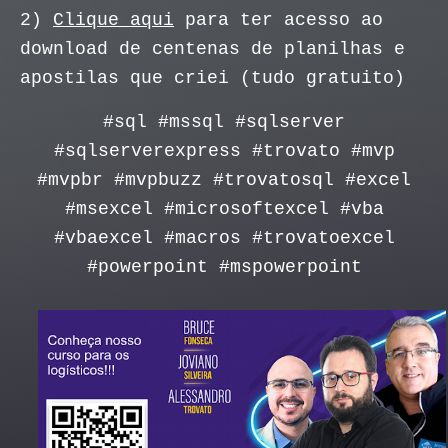
2)
Clique aqui
para ter acesso ao
download de centenas de planilhas e
apostilas que criei (tudo gratuito)
#sql #mssql #sqlserver
#sqlserverexpress #trovato #mvp
#mvpbr #mvpbuzz #trovatosql #excel
#msexcel #microsoftexcel #vba
#vbaexcel #macros #trovatoexcel
#powerpoint #mspowerpoint