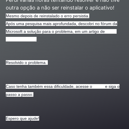
outra opção a não ser reinstalar o aplicativo!
Mesmo depois de reinstalado o erro persistia.
Após uma pesquisa mais aprofundada, descobri no fórum da
Microsoft a solução para o problema, em um artigo de
André
Augusto Martins
.
Resolvido o problema.
Caso tenha também essa dificuldade, acesse o
fórum
e siga o
passo a passo.
Espero que ajude!