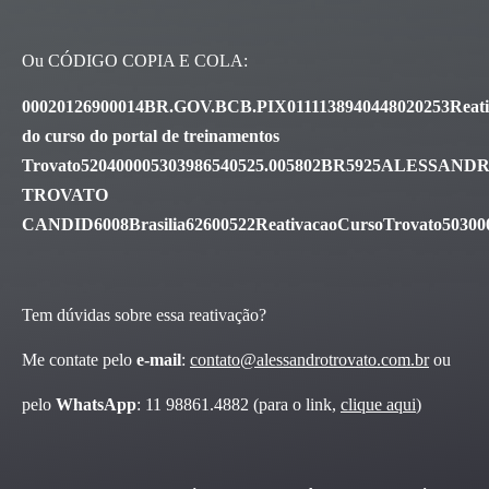
Ou CÓDIGO COPIA E COLA:
00020126900014BR.GOV.BCB.PIX0111138940448020253Reati
do curso do portal de treinamentos
Trovato520400005303986540525.005802BR5925ALESSAND
TROVATO
CANDID6008Brasilia62600522ReativacaoCursoTrovato50
Tem dúvidas sobre essa reativação?
Me contate pelo
e-mail
:
contato@alessandrotrovato.com.br
ou
pelo
WhatsApp
: 11 98861.4882 (para o link,
clique aqui
)