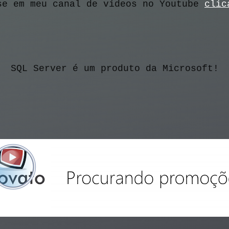
se em meu canal de vídeos no Youtube 
clic
SQL Server é um produto da Microsoft!