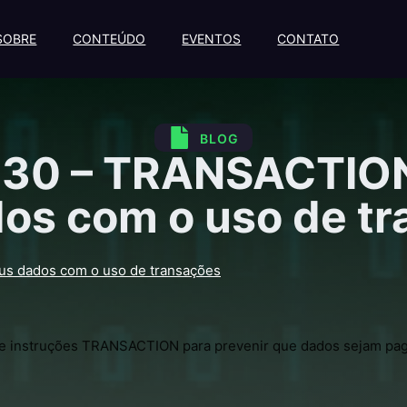
SOBRE
CONTEÚDO
EVENTOS
CONTATO
BLOG
 30 – TRANSACTION
os com o uso de t
s dados com o uso de transações
 de instruções TRANSACTION para prevenir que dados sejam pag