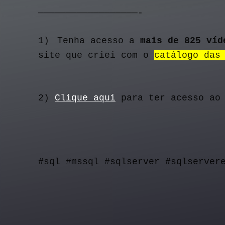
——————————————————-
1) 
Tenha acesso a 
mais de 825 víd
site que criei com o 
catálogo das
2) 
Clique aqui
 para ter acesso ao
#sql #mssql #sqlserver #sqlserver