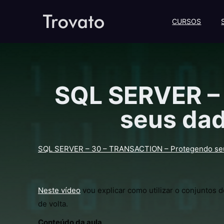
CURSOS
SQL SERVER –
seus dad
SQL SERVER – 30 – TRANSACTION – Protegendo seu
Neste vídeo
 vou explicar como utilizar o conjuntos
de volta.
Conteúdo da aula