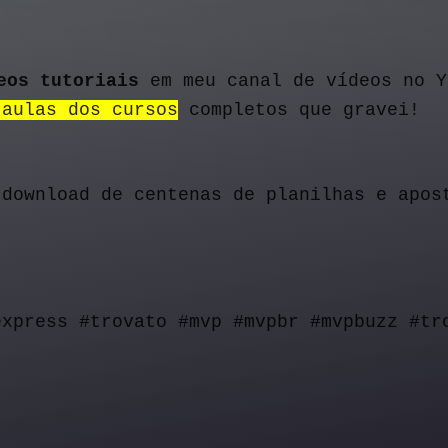
eos tutoriais
 em meu canal de vídeos no Y
 aulas dos cursos
 completos que gravei!
 download de centenas de planilhas e apos
express #trovato #mvp #mvpbr #mvpbuzz #tr