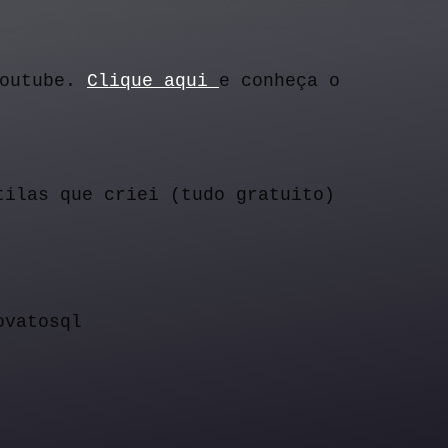
outube. 
Clique aqui 
e conheça o 
tilas que criei (tudo gratuito)
ovatosql