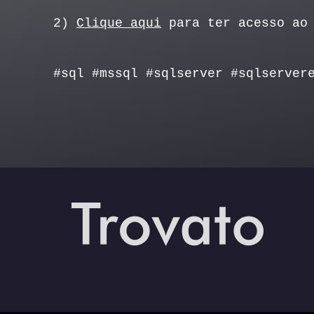
2)
Clique aqui
para ter acesso ao 
#sql #mssql #sqlserver #sqlserver