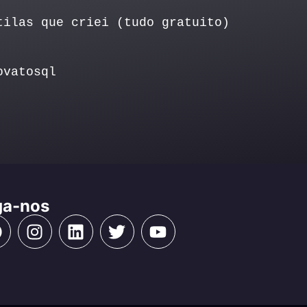
tilas que criei (tudo gratuito)
ovatosql
ga-nos