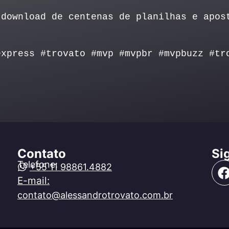
download de centenas de planilhas e apos
express #trovato #mvp #mvpbr #mvpbuzz #tr
Contato
Si
Telefone:
+55 11 98861.4882
E-mail:
contato@alessandrotrovato.com.br